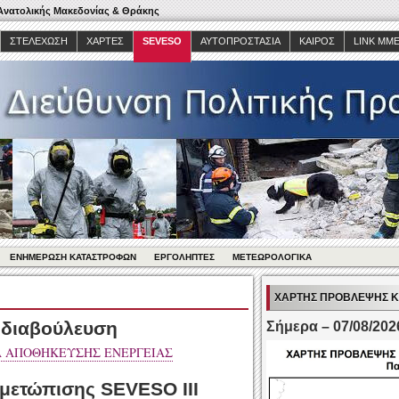
 Ανατολικής Μακεδονίας & Θράκης
ΣΤΕΛΈΧΩΣΗ
ΧΆΡΤΕΣ
SEVESO
ΑΥΤΟΠΡΟΣΤΑΣΊΑ
ΚΑΙΡΌΣ
LINK MM
ΕΝΗΜΈΡΩΣΗ ΚΑΤΑΣΤΡΟΦΏΝ
ΕΡΓΟΛΗΠΤΕΣ
ΜΕΤΕΩΡΟΛΟΓΙΚΆ
ΧΆΡΤΗΣ ΠΡΌΒΛΕΨΗΣ Κ
ς διαβούλευση
Σήμερα – 07/08/202
Α ΑΠΟΘΗΚΕΥΣΗΣ ΕΝΕΡΓΕΙΑΣ
ιμετώπισης SEVESO III