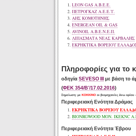
LEON GAS Α.Β.Ε.Ε.
ΠΕΤΡΟΓΚΑΖ Α.Ε.Ε.Υ.
ΑΗΣ ΚΟΜΟΤΗΝΗΣ
ENERGEAN OIL & GAS
AVINOIL Α.Β.Ε.Ν.Ε.Π.
ΛΙΠΑΣΜΑΤΑ ΝΕΑΣ ΚΑΡΒΑΛΗΣ
ΕΚΡΗΚΤΙΚΑ ΒΟΡΕΙΟΥ ΕΛΛΑΔΟ
Πληροφορίες για το κ
οδηγί
α
SEVESO III
με βάση το ά
(
ΦΕΚ 354/Β’/17.02.2016
)
Σημείωση
: με
ΚΟΚΚΙΝΟ
οι βιομηχανίες άνω ορίου 
Περιφερειακή Ενότητα Δράμας
ΕΚΡΗΚΤΙΚΑ ΒΟΡΕΙΟΥ ΕΛΛΑΔΟ
BIONRGWOOD MON. IKEKNC A.
Περιφερειακή Ενότητα Έβρου