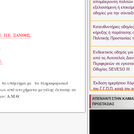
Peloponnisos
απομάκρυνση πολιτών 
εξελισσόμενη ή επικεί
οδηγίες για την σύνταξ
Yellow High-temperatur
Peloponnisos
Κατευθυντήριες οδηγίε
κήρυξης ή παράτασης 
Yellow Thunderstorm Wa
. Π.Ε. ΞΑΝΘΗΣ
Πολιτικής Προστασίας 
ς
Yellow Thunderstorm Wa
Ενδεικτικός οδηγός γι
Makedonia
από τις Αυτοτελείς Διε
E.
Περιφερειών σε εγκατασ
Yellow Thunderstorm Wa
Οδηγίας SEVESO III
Makedonia
το υπόμνημα με τα πληροφοριακά
Έκδοση ημερήσιου Χάρ
την Γ.Γ.Π.Π. κατά την 
ύνων από ατυχήματα μεγάλης έκτασης σε
ιας Α.Μ.Θ.
ΑΠΈΝΑΝΤΙ ΣΤΗΝ ΚΛΙΜΑ
ΠΡΟΣΤΑΣΊΑΣ