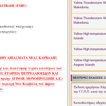
Yellow Thunderstorm Wa
STRADE (FSRU)
Makedonia
Yellow High-temperatur
Islands
 καθεστώς πτώχευσης)
ιτουργίας)
Yellow High-temperature
Yellow High-temperatur
Aegean Islands
ΡΩΗΝ ΛΙΠΑΣΜΑΤΑ ΝΕΑΣ ΚΑΡΒΑΛΗΣ
Yellow High-temperature
Islands
ς και διακίνησης υγρών καυσίμων του
Σ ΕΤΑΙΡΕΙΑ ΠΕΤΡΕΛΑΙΟΕΙΔΩΝ ΚΑΙ
Yellow High-temperature
πρώην AVINOIL ΜΟΝΟΠΡΟΣΩΠΗ Α.Ε.)
ΝΕΌΤΕΡΕΣ ΕΚΔΌΣΕΙΣ ΣΧΕ
ην περιοχή Νέα Καρβάλη του Δήμου
Yellow High-temperatur
Έκδοση ημερήσιου Χάρ
ας
Makedonia
την Γ.Γ.Π.Π. κατά την 
Yellow High-temperatur
Κατευθυντήριες οδηγίε