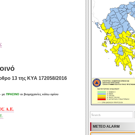
Σ
οινό
ρθρο 13 της ΚΥΑ 172058/2016
– με
ΠΡΑΣΙΝΟ
οι βιομηχανίες κάτω ορίου
Σ A.E.
E.
Yellow Thunderstorm Wa
Makedonia
METEO ALARM