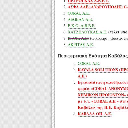
ΠΕΤΡΟΓΚΑΖ Α.Ε.Ε.Υ.
ΑΣΦΑ ΑΛΕΞΑΝΔΡΟΥΠΟΛΗΣ GA
CORAL A.E.
AEGEAN Α.Ε.
Ε.Κ.Ο. Α.Β.Β.Ε.
ΧΑΤΖΗΛΟΥΚΑΣ Α.Ε.
(τελεί υπό
KAOIL A.E.
(ανάκληση άδειας λε
ΑΚΡΙΤΑΣ Α.Ε.
Περιφερειακή Ενότητα Καβάλας
CORAL A.E.
KAVALA SOLUTIONS (Π
Α.Ε.)
Εγκατάσταση αποθήκευση
φορέα «CORAL ΑΝΩΝΥΜΟ
ΧΗΜΙΚΩΝ ΠΡΟΪΟΝΤΩΝ» (
με δ.τ. «CORAL Α.Ε.» στ
Καβάλας της Π.Ε. Καβάλ
ΚΑΒΑΛΑ OIL Α.Ε.