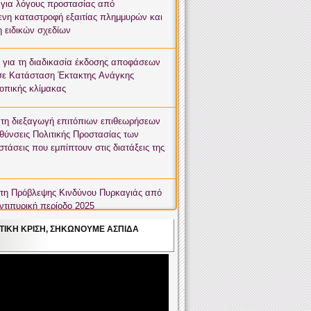
για λόγους προστασίας από
μενη καταστροφή εξαιτίας πλημμυρών και
η ειδικών σχεδίων
e Warning issued for Greece - West
ς για τη διαδικασία έκδοσης αποφάσεων
σε Κατάσταση Έκτακτης Ανάγκης
rning issued for Greece - Epirus
τοπικής κλίμακας
rning issued for Greece - Central
α τη διεξαγωγή επιτόπιων επιθεωρήσεων
υθύνσεις Πολιτικής Προστασίας των
τάσεις που εμπίπτουν στις διατάξεις της
rning issued for Greece - West
τη Πρόβλεψης Κινδύνου Πυρκαγιάς από
αντιπυρική περίοδο 2025
ΤΙΚΉ ΚΡΊΣΗ, ΣΗΚΏΝΟΥΜΕ ΑΣΠΊΔΑ