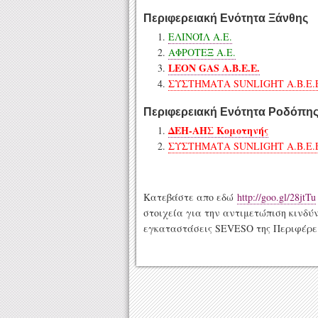
Περιφερειακή Ενότητα Ξάνθης
ΕΛΙΝΟΪΛ Α.Ε.
ΑΦΡΟΤΕΞ Α.Ε.
LEON GAS A.Β.Ε.Ε.
ΣΥΣΤΗΜΑΤΑ SUNLIGHT Α.Β.Ε.Ε
Περιφερειακή Ενότητα Ροδόπη
ΔΕΗ-ΑΗΣ Κομοτηνής
ΣΥΣΤΗΜΑΤΑ SUNLIGHT A.B.E.
Κατεβάστε απο εδώ
http://goo.gl/28jtTu
στοιχεία για την αντιμετώπιση κινδ
εγκαταστάσεις SEVESO της Περιφέρε