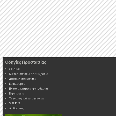
Οδηγίες Προστασίας
Σεισμοί
Κατολισθήσεις / Καθιζήσεις
Δασικές πυρκαγιές
Πλημμύρες
Έντονα καιρικά φαινόμενα
Ηφαίστεια
Τεχνολογικά ατυχήματα
Χ.Β.Ρ.Π.
Άνθρακας