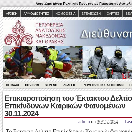
Αυτοτελής Δ/νση Πολιτικής Προστασίας Περιφέρειας Ανατολ
ΑΡΧΙΚΉ
ΑΡΜΟΔΙΌΤΗΤΕΣ
ΝΟΜΟΘΕΣΊΑ
ΣΤΕΛΈΧΩΣΗ
ΧΆΡΤΕΣ
SEV
CLIMAAX
COVID-19
SEVESO
ΔΡΆΣΕΙΣ
ΕΝΗΜΈΡΩΣΗ ΚΑΤΑΣΤΡΟΦΏΝ
Ε
Επικαιροποίηση του Έκτακτου Δελτί
Επικίνδυνων Καιρικών Φαινομένων
30.11.2024
admin
on
30/11/2024
—
Lea
Το Έκτακτο Δελτίο Επικίνδυνων Καιρικών Φαινομέ